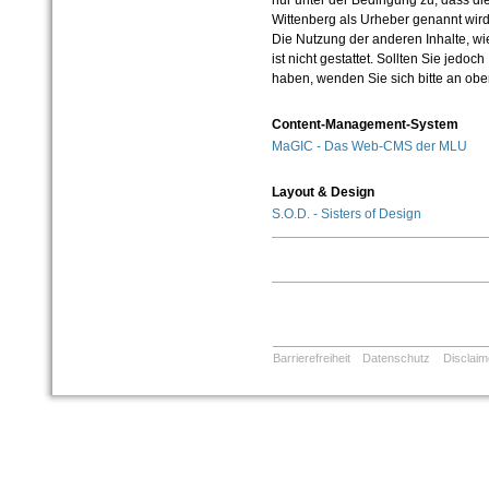
nur unter der Bedingung zu, dass die
Wittenberg als Urheber genannt wird
Die Nutzung der anderen Inhalte, wie
ist nicht gestattet. Sollten Sie jedo
haben, wenden Sie sich bitte an ob
Content-Management-System
MaGIC - Das Web-CMS der MLU
Layout & Design
S.O.D. - Sisters of Design
Barrierefreiheit
Datenschutz
Disclaim