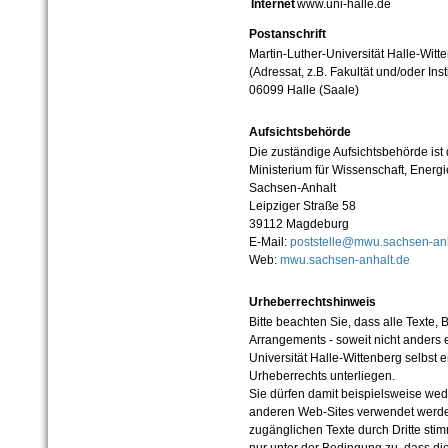
Internet
www.uni-halle.de
Postanschrift
Martin-Luther-Universität Halle-Witt
(Adressat, z.B. Fakultät und/oder Inst
06099 Halle (Saale)
Aufsichtsbehörde
Die zuständige Aufsichtsbehörde ist
Ministerium für Wissenschaft, Ener
Sachsen-Anhalt
Leipziger Straße 58
39112 Magdeburg
E-Mail:
poststelle@mwu.sachsen-anh
Web:
mwu.sachsen-anhalt.de
Urheberrechtshinweis
Bitte beachten Sie, dass alle Texte, 
Arrangements - soweit nicht anders er
Universität Halle-Wittenberg selbst 
Urheberrechts unterliegen.
Sie dürfen damit beispielsweise wed
anderen Web-Sites verwendet werde
zugänglichen Texte durch Dritte sti