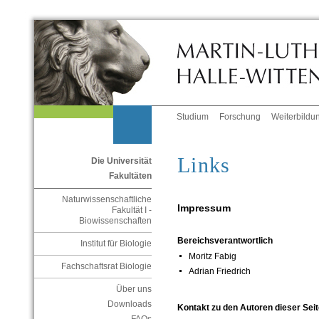
Studium
Forschung
Weiterbildu
Links
Die Universität
Fakultäten
Naturwissenschaftliche
Impressum
Fakultät I -
Biowissenschaften
Bereichsverantwortlich
Institut für Biologie
Moritz Fabig
Fachschaftsrat Biologie
Adrian Friedrich
Über uns
Downloads
Kontakt zu den Autoren dieser Seit